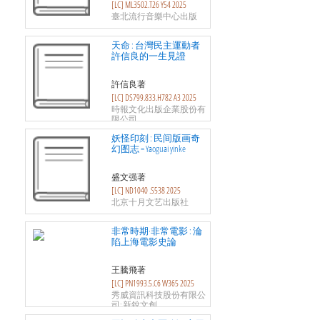
[LC] ML3502.T26 Y54 2025
臺北流行音樂中心出版
天命 : 台灣民主運動者
許信良的一生見證
許信良著
[LC] DS799.833.H782 A3 2025
時報文化出版企業股份有
限公司
妖怪印刻 : 民间版画奇
幻图志 = Yaoguai yinke
盛文强著
[LC] ND1040 .S538 2025
北京十月文艺出版社
非常時期·非常電影 : 淪
陷上海電影史論
王騰飛著
[LC] PN1993.5.C6 W365 2025
秀威資訊科技股份有限公
司; 新銳文創