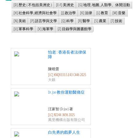
[D] 歷史 ( 不包括美洲史 )
[E-F] 美洲史
[G] 地理, 地圖, 人類學、休閒活動
[H] 社會科學, 經濟與社會學
[J] 政治學
[K] 法律
[L] 教育
[M] 音樂
[N] 美術
[P] 語言學與文學
[Q] 科學
[R] 醫學
[S] 農業
[T] 技術
[U] 軍事科學
[V] 海軍學
[Z] 目錄學與圖書館學
怕老 : 香港長者法律保
障
陳曉蕾
[LC] KNQ9333.5.E43 C446 2025
大銀
Dr.Joe 教你運動醫痛症
汪家智 (Dr.Joe) 著
[LC] RZ244 .W36 2025
萬里機構出版有限公司
白先勇的戲夢人生