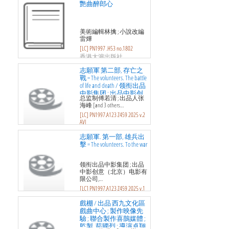
艷曲醉郎心
美術編輯林擒 ; 小說改編
雷燁
[LC] PN1997 .H53 no.1802
香港大滬出版社
志願軍 第二部, 存亡之
戰 = The volunteers. The battle
of life and death / 领衔出品
中影集团 ; 出品中影创
总监制傅若清 ; 出品人张
意, 八一电影制片厂, 荣
海峰 [and 3 others…
优影业, 博纳影业 ; 总出
[LC] PN1997.A123 Z459 2025 v.2
品人
AVI
域高娛樂有限公司; 中國
志願軍. 第一部, 雄兵出
電影股份有限公司
擊 = The volunteers. To the war
领衔出品中影集团 ; 出品
中影创意（北京）电影有
限公司,…
[LC] PN1997.A123 Z459 2025 v.1
AVI
戲棚 / 出品 西九文化區
域高娛樂有限公司; 中國
戲曲中心 ; 製作映像先
電影股份有限公司
驗 ; 聯合製作喜鵲媒體 ;
監製, 茹國烈 ; 導演卓翔