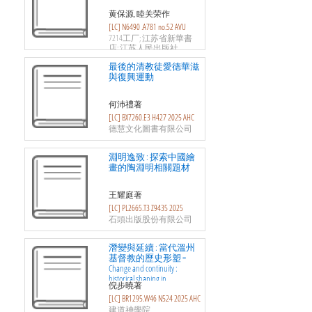
黄保源, 睦关荣作
[LC] N6490 .A781 no.52 AVU
7214工厂; 江苏省新華書
店; 江苏人民出版社
最後的清教徒愛德華滋
與復興運動
何沛禮著
[LC] BX7260.E3 H427 2025 AHC
德慧文化圖書有限公司
淵明逸致 : 探索中國繪
畫的陶淵明相關題材
王耀庭著
[LC] PL2665.T3 Z9435 2025
石頭出版股份有限公司
潛變與延續 : 當代溫州
基督教的歷史形塑 =
Change and continuity :
historical shaping in
倪步曉著
contemporary Wenzhou
[LC] BR1295.W46 N524 2025 AHC
protestantism
建道神學院