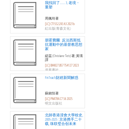
我找回了...... 3, 老境・
重塑
周佩玲著
[LC] CT1552.Z43 A3 2021b
紅出版(青森文化)
朋霍費爾 : 反法西斯抵
抗運動中的基督教思想
家
緹茲 (Christiane Tietz) 著; 黃瑛
譯
[LC] BX4827.B57 T54127 2023
道風書社
FinTeach財經新聞解惑
蘇銘恒著
[LC] PN4784.C7 S6 2025
明文出版社
北師香港浸會大學校史,
2005-2025 : 京港携手二十
载, 珠联璧合创未来