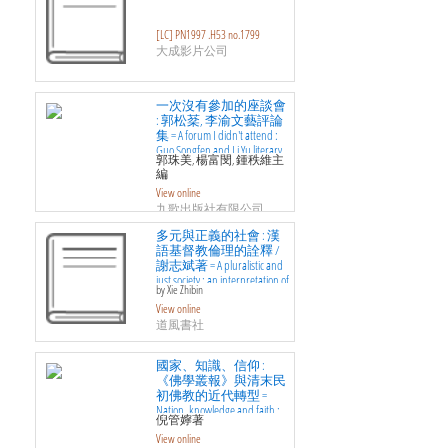
[LC] PN1997 .H53 no.1799
大成影片公司
一次沒有參加的座談會
: 郭松棻, 李渝文藝評論
集 = A forum I didn't attend :
Guo Songfen and Li Yu literary
郭珠美, 楊富閔, 鍾秩維主
criticism collection
編
View online
九歌出版社有限公司
多元與正義的社會 : 漢
語基督教倫理的詮釋 /
謝志斌著 = A pluralistic and
just society : an interpretation of
by Xie Zhibin
Sino-Christian ethics
View online
道風書社
國家、知識、信仰 :
《佛學叢報》與清末民
初佛教的近代轉型 =
Nation, knowledge and faith :
倪管嬣著
Foxue Congbao and modern
View online
transformation of buddhism in