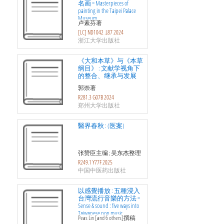
名画 = Masterpieces of
painting in the Taipei Palace
Museum
卢素芬著
[LC] ND1042 .L87 2024
浙江大学出版社
《大和本草》与《本草
纲目》 : 文献学视角下
的整合、继承与发展
郭崇著
R281.3 G07B 2024
郑州大学出版社
醫界春秋 : (医案)
张赞臣主编 ; 吴东杰整理
R249.1 Y77F 2025
中国中医药出版社
以感覺播放 : 五種浸入
台灣流行音樂的方法 =
Sense & sound : five ways into
Taiwanese pop music
Peas Lin [and 6 others]撰稿