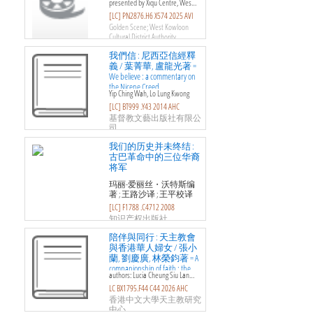
presented by Xiqu Centre, Wes…
= Bamboo theatre
[LC] PN2876.H6 X574 2025 AVI
Golden Scene; West Kowloon
Cultural District Authority
我們信 : 尼西亞信經釋
義 / 葉菁華, 盧龍光著 =
We believe : a commentary on
the Nicene Creed
Yip Ching Wah, Lo Lung Kwong
[LC] BT999 .Y43 2014 AHC
基督教文藝出版社有限公
司
我们的历史并未终结 :
古巴革命中的三位华裔
将军
玛丽-爱丽丝・沃特斯编
著 ; 王路沙译 ; 王平校译
[LC] F1788 .C4712 2008
知识产权出版社
陪伴與同行 : 天主教會
與香港華人婦女 / 張小
蘭, 劉慶廣, 林榮鈞著 = A
companionship of faith : the
authors: Lucia Cheung Siu Lan…
Catholic church and Hong
LC BX1795.F44 C44 2026 AHC
Kong's Chinese women through
time
香港中文大學天主教研究
中心