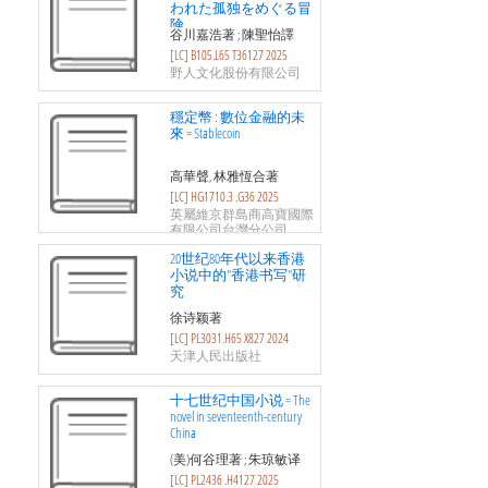
われた孤独をめぐる冒
険
谷川嘉浩著 ; 陳聖怡譯
[LC] B105.L65 T36127 2025
野人文化股份有限公司
穩定幣 : 數位金融的未
來 = Stablecoin
高華聲, 林雅恆合著
[LC] HG1710.3 .G36 2025
英屬維京群島商高寶國際
有限公司台灣分公司
20世纪80年代以来香港
小说中的"香港书写"研
究
徐诗颖著
[LC] PL3031.H65 X827 2024
天津人民出版社
十七世纪中国小说 = The
novel in seventeenth-century
China
(美)何谷理著 ; 朱琼敏译
[LC] PL2436 .H4127 2025