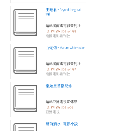
王昭君 = Beyond the great
wall
編輯者南國電影畫刊社
[LC] PN1997 .H53 no.1798
南國電影畫刊社
白蛇傳 = Madam white snake
編輯者南國電影畫刊社
[LC] PN1997 .H53 no.1797
南國電影畫刊社
秦始皇首播紀念
編輯亞洲電視宣傳部
[LC] PN1992 .H53 no.58
亞洲電視
簷前滴水 : 電影小說