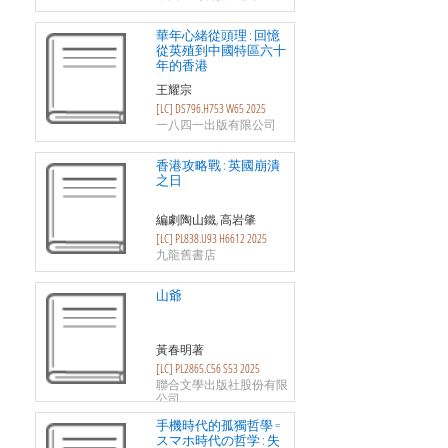
華年心緒從頭理 : 回憶
從英殖到中國特區六十
年的香港
王耀宗
[LC] DS796.H753 W65 2025
一八四一出版有限公司
香港攻略戰 : 英國崩潰
之日
編劇陶山鐵, 高岩肇
[LC] PL838.U93 H6612 2025
九龍舊書店
山爺
黃春明著
[LC] PL2865.C56 S53 2025
聯合文學出版社股份有限
公司
手機時代的孤獨哲學 =
スマホ時代の哲学 : 失