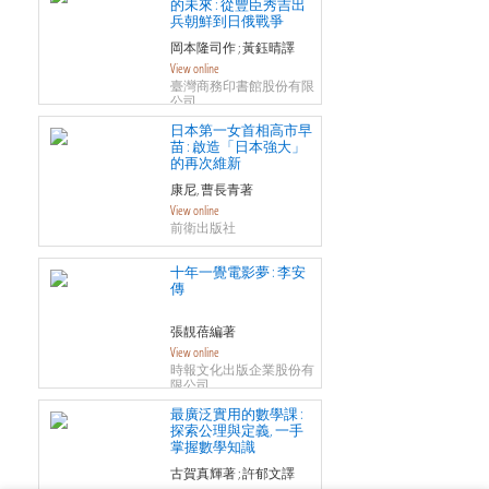
的未來 : 從豐臣秀吉出
兵朝鮮到日俄戰爭
岡本隆司作 ; 黃鈺晴譯
View online
臺灣商務印書館股份有限
公司
日本第一女首相高市早
苗 : 啟造「日本強大」
的再次維新
康尼, 曹長青著
View online
前衛出版社
十年一覺電影夢 : 李安
傳
張靚蓓編著
View online
時報文化出版企業股份有
限公司
最廣泛實用的數學課 :
探索公理與定義, 一手
掌握數學知識
古賀真輝著 ; 許郁文譯