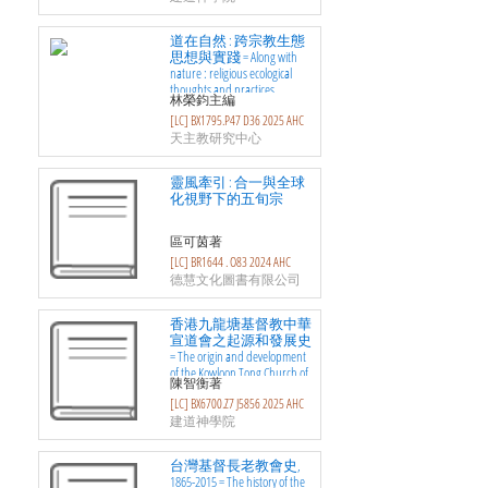
道在自然 : 跨宗教生態
思想與實踐 = Along with
nature : religious ecological
thoughts and practices
林榮鈞主編
[LC] BX1795.P47 D36 2025 AHC
天主教研究中心
靈風牽引 : 合一與全球
化視野下的五旬宗
區可茵著
[LC] BR1644 . O83 2024 AHC
德慧文化圖書有限公司
香港九龍塘基督教中華
宣道會之起源和發展史
= The origin and development
of the Kowloon Tong Church of
陳智衡著
The Chinese Christian and
[LC] BX6700.Z7 J5856 2025 AHC
Missionary Alliance in Hong
Kong
建道神學院
台灣基督長老教會史,
1865-2015 = The history of the