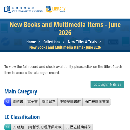
Skip to main content
New Books and Multimedia Items - June
2026
Home
Collections
New Titles & Trials
New Books and Multimedia Items - June 2026
To view the full record and check availability, please click on the title of each
item to access its catalogue record.
Go to English Materials
Main Category
All
實體書
電子書
影音資料
中醫藥圖書館
石門校園圖書館
LC Classification
All
[A] 總類
[B] 哲學, 心理學與宗教
[C] 歷史輔助科學