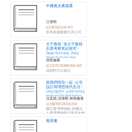
中國風光素描選
江啓明
[LC] NC350.C5 A4 1972
香港南通圖書文具公司
大千敦煌 : 张大千敦煌
石窟考察笔记研究 =
Daqian Dunhuang : Zhang
Daqian Dunhuang shiku
张凯编著
kaocha biji yanjiu
[LC] DS797.28.D864 Z663 2025
成都时代出版社
當我們同宅一起 : 公宅
設計與理想現代生活 =
Living together : public housing
design and the ideal modern
沈孟穎, 洪煒茜, 林雨嬌著
life
[LC] NA7459.T28 S54 2024
國立臺灣博物館; 財團法
人臺灣博物館文教基金會
風景畫