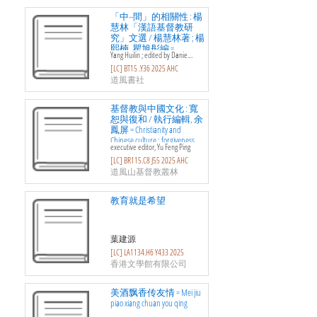
「中--間」的相關性 : 楊
慧林「漢語基督教研
究」文選 / 楊慧林著 ; 楊
熙楠, 瞿旭彤編 =
Yang Huilin ; edited by Danie…
Correlation in-between :
[LC] BT15 .Y36 2025 AHC
selected essays in Sino-Christian
studies
道風書社
基督教與中國文化 : 寬
恕與復和 / 執行編輯, 余
鳳屏 = Christianity and
Chinese culture : forgiveness
executive editor, Yu Feng Ping
and reconciliation : a collection
[LC] BR115.C8 J55 2025 AHC
of lectures of the same title in
2024
道風山基督教叢林
教育就是希望
葉建源
[LC] LA1134.H6 Y433 2025
香港文學館有限公司
美酒飘香传友情 = Mei jiu
piao xiang chuan you qing