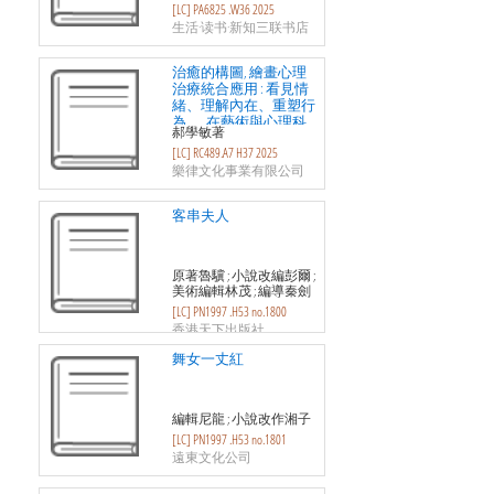
[LC] PA6825 .W36 2025
生活·读书·新知三联书店
治癒的構圖, 繪畫心理
治療統合應用 : 看見情
緒、理解內在、重塑行
為......在藝術與心理科
郝學敏著
學的交會中, 探索統合
[LC] RC489.A7 H37 2025
取向的情緒療癒與行為
轉化機制 = The healing
樂律文化事業有限公司
canvas : unified approaches to
drawing and art psychotherapy
客串夫人
原著魯驥 ; 小說改編彭爾 ;
美術編輯林茂 ; 編導秦劍
[LC] PN1997 .H53 no.1800
香港天下出版社
舞女一丈紅
編輯尼龍 ; 小說改作湘子
[LC] PN1997 .H53 no.1801
遠東文化公司