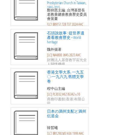
Presbyterian Church in Taiwan,
1865-2015
鄭仰恩主編 ; 台灣基督長
老教會總會教會歷史委員
會策畫
[LC] BX9151.T28 T37 2024 AHC
使徒出版社
石頭說故事 : 從世界遺
產看教會歷史 = World
heritage
魏外揚著
[LC] NA4800 .W45 2023 AHC
財團法人基督教宇宙光全
人關懷機構
香港文學大系. 一九五
〇-一九六九 舊體文學
卷
程中山主編
[LC] PL3032.H62 X5342 v.10
商務印書館(香港)有限公
司
日本の満州支配と満州
伝道会
韓晳曦
[LC] BR1290.M3 H36 1999 AHC