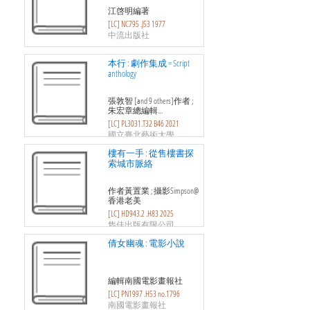
江啓明編著
[LC] NC795 .J53 1977
中流出版社
本行 : 劇作集成 = Script
anthology
張敦智 [and 9 others]作者 ;
朱宏章總編輯…
[LC] PL3031.T32 B46 2021
國立臺北藝術大學
樓有一手 : 從售樓書探
索城市脈絡
作者黃置業 ; 攝影Simpson@
香港老美
[LC] HD943.2 .H83 2025
雋佳出版有限公司
倩女幽魂 : 電影小說
編輯南國電影畫報社
[LC] PN1997 .H53 no.1796
南國電影畫報社