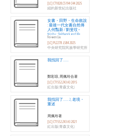
[LC] CT1828.C5194 C44 2025
紐約新世紀出版社
女書・田野・生命敘說
: 最後一代女書自然傳
人何豔新 / 劉斐玟 =
Nüshu : fieldwork and life
Fei-wen Liu
narratives : He Yanxin : the last
[LC] PL2278 .L584 2025
natural inheritor
中央研究院民族學研究所
我找回了......
鄭彩琼, 周佩玲合著
[LC] CT1552.Z43 A3 2015
紅出版(青森文化)
我找回了...... 2, 老境・
重述
周佩玲著
[LC] CT1552.Z43 A3 2021
紅出版(青森文化)