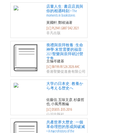
店量人生 : 書店店員與
你的相遇時刻 = The
moments in bookstores
黃國軒, 鄭竣涵著
[LC] PL2941.G887 D42 2021
非凡出版
喪禮與崇拜牧養 : 生命
神學-末世需要的福音 :
2021聖樂與崇拜研討營
文集
主编岑建基
[LC] BV199.F8 S26 2026 AHC
香港聖樂促進會有限公司
大学の日本史 : 教養か
ら考える歴史へ
佐藤信, 五味文彦, 杉森哲
也, 小風秀雅編
[LC] DS835 .D35 2016
山川出版社
共產世界大歷史 : 一個
革命理想的形成與破滅
= A macrohistory of the