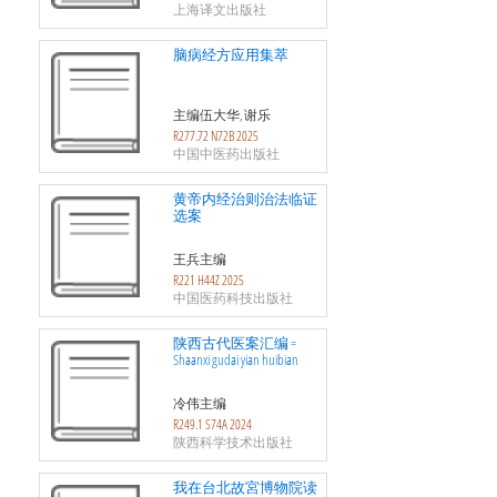
上海译文出版社
脑病经方应用集萃
主编伍大华, 谢乐
R277.72 N72B 2025
中国中医药出版社
黄帝内经治则治法临证
选案
王兵主编
R221 H44Z 2025
中国医药科技出版社
陕西古代医案汇编 =
Shaanxi gudai yian huibian
冷伟主编
R249.1 S74A 2024
陕西科学技术出版社
我在台北故宮博物院读