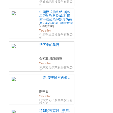
the late Qing and the early
秀威資訊科技股份有限公
司
republic
中國模式的終點 : 從科
舉帝制到數位威權, 揭
露中國式治理制度的宿
命 / 黃亞生著 ; 簡瑋君譯
Yasheng Huang
= The rise and fall of the east :
View online
how exams, autocracy, stability,
and technology brought China
今周刊出版社股份有限公
司
success, and why they might
lead to its decline
活下來的我們
金初瓏 ; 張雅眉譯
View online
木馬文化事業股份有限公
司
川普 : 使美國不再偉大
關中著
View online
時報文化出版企業股份有
限公司
清朝的興亡與「中華」