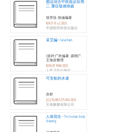
圆运动古中医临证应用.
二, 重症疑难病篇
张芳珍, 张涵编著
R24 Z11E v.2 2025
中国医药科技出版社
采艾編 = Cai ai bian
(清)叶广祚编著 ; 易明广,
王海岩整理
R245.81 Y44A 2025
人民卫生出版社
可安歇的水邊
亦舒
[LC] PL2867.Z75 K43 2025
天地圖書有限公司
人体寫生 = The human body
drawing