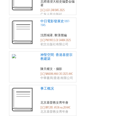
北师港浸大校史编委会编
著
[LC] LG51.Z48 B45 2025
广东人民出版社
中日電影發展史1897-
1945
沈西城著 ; 黎漢傑編
[LC] PN1993.5.C6 S4484 2025
初文出版社有限公司
神聖空間 : 香港基督宗
教建築
陳天權文・攝影
[LC] NA6046.H66 C43 2025 AHC
中華書局(香港)有限公司
事工概况
北京基督教女靑年會
[LC] BR1285 .H536 no.28 AHC
北京基督教女靑年會