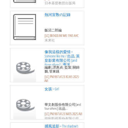
日本基督教団出版局
熱河宣敎の記錄
飯沼二郎編
[LC] BV3420.R4 N45 1965 AHC
未来社
像我這樣的愛情 =
Someone like me / 出品, 英
皇影業有限公司 [and
three others] ; 導演
編劇, 譚惠貞 ; 監製, 關錦
鵬, 管東銚
[LC] PN1997.A123 X5365 2025
AVI
域高娛樂有限公司
女孩 = Girl
華文創股份有限公司[and
four others] 出品…
[LC] PN1997.A123 N435 2025 AVI
得利影視股份有限公司
捕風追影 = The shadow's