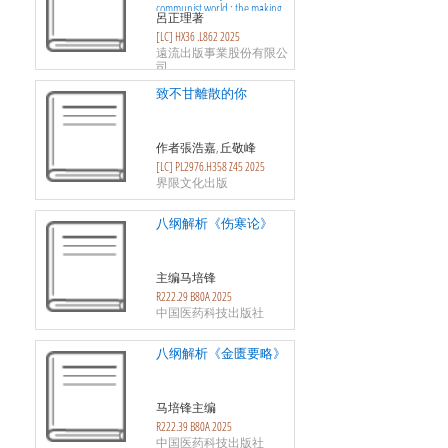
communist world : the making
呂正理著
and unmaking of a
[LC] HX36 .L862 2025
revolutionary ideal
遠流出版事業股份有限公
司
致不甘離散的你
作者張浩嘉, 丘敬峰
[LC] PL2976.H358 Z45 2025
界限文化出版
八纲解析《伤寒论》
主编马培锋
R222.29 B80A 2025
中国医药科技出版社
八纲解析《金匮要略》
马培锋主编
R222.39 B80A 2025
中国医药科技出版社