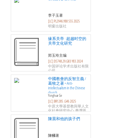
李子玉著
[LC] PL2946.Y88 S55 2025
明窗出版社
缘系关帝 : 超越时空的
关帝文化研究
郑玉玲主编
[LC] DS748.29.G83 Y83 2024
中国评论学术出版社有限
公司
中國教會的反智主義 /
葛牧之著 = Anti-
intellectualism in the Chinese
church
Yonghua Ge
[LC] BR1285 .G46 2025
中原大學基督教與華人文
化社會研究中心; 臺灣基
督教文藝出版社
陳晨和他的孩子們
陳幗著