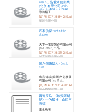
edge / 出品 愛奇藝影業
(北京)有限公司[and 5
others] ; 總製片人張超,
導演楊子
韓肯 ; 編劇
[LC] PN1997.A123 B844 2025 AVI
華娛有限公司
私家偵探 = Behind the
shadows
天下一電影製作有限公司
[and 3 others] 出品…
[LC] PN1997.A123 S555 2025 AVI
域高娛樂有限公司
第八個嫌疑人 = Dust to
dust
出品: 唯喜(蘇州)文化發展
有限公司 [and 11 ot…
[LC] PN1997.A123 D534 2025 AVI
域高娛樂有限公司
再造罗马 : 《埃涅阿斯
纪》中的诸神、命运与
英雄
王承教著